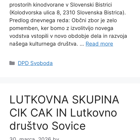
prostorih kinodvorane v Slovenski Bistrici
(Kolodvorska ulica 8, 2310 Slovenska Bistrica).
Predlog dnevnega reda: Občni zbor je zelo
pomemben, ker bomo z izvolitvijo novega
vodstva vstopili v novo obdobje dela in razvoja
našega kulturnega društva. …
Read more
Categories
DPD Svoboda
LUTKOVNA SKUPINA
CIK CAK IN Lutkovno
društvo Sovice
30. marca, 2026
by