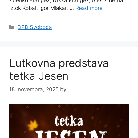
Zdenko Frangež, Urška Frangež, Aleš Žiberna,
Iztok Kobal, Igor Mlakar, …
Read more
Categories
DPD Svoboda
Lutkovna predstava
tetka Jesen
18. novembra, 2025
by