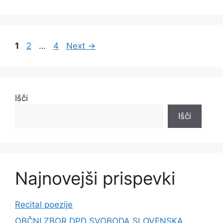
Page
Page
Page
1
2
…
4
Next
→
Išči
Išči
Najnovejši prispevki
Recital poezije
OBČNI ZBOR DPD SVOBODA SLOVENSKA