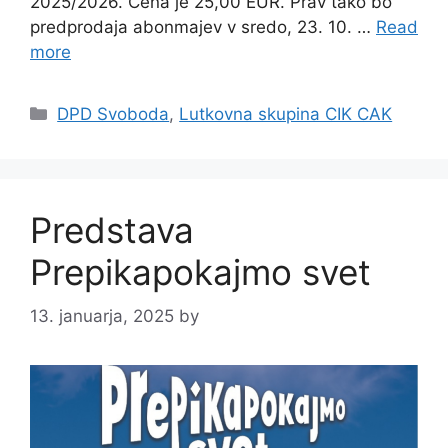
2025/2026. Cena je 25,00 EUR. Prav tako bo
predprodaja abonmajev v sredo, 23. 10. …
Read
more
Categories
DPD Svoboda
,
Lutkovna skupina CIK CAK
Predstava
Prepikapokajmo svet
13. januarja, 2025
by