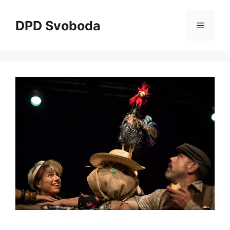
Skip
to
DPD Svoboda
Menu
content