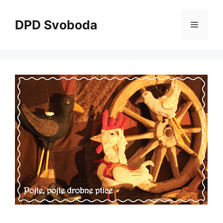
Skip
to
DPD Svoboda
Menu
content