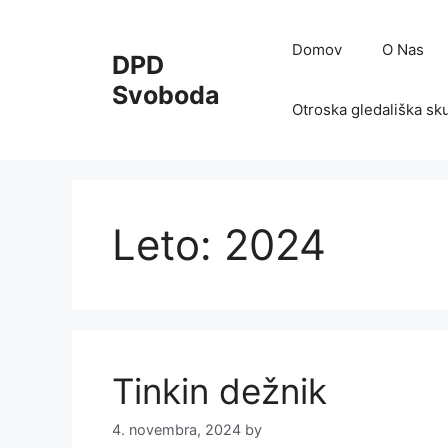
Skip
to
Domov
O Nas
DPD
content
Svoboda
Otroska gledališka sk
Leto:
2024
Tinkin dežnik
4. novembra, 2024
by