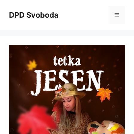
Skip
to
DPD Svoboda
Menu
content