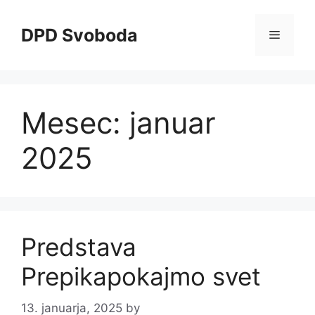
Skip
to
DPD Svoboda
Menu
content
Mesec:
januar
2025
Predstava
Prepikapokajmo svet
13. januarja, 2025
by