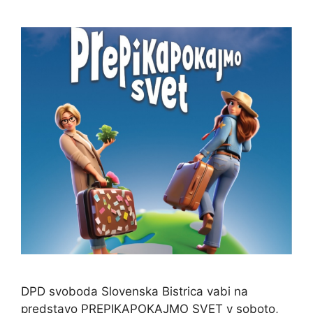
DPD svoboda Slovenska Bistrica vabi na
predstavo PREPIKAPOKAJMO SVET v soboto,